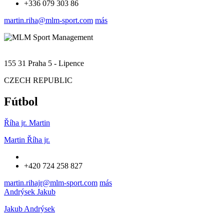
+336 079 303 86
martin.riha@mlm-sport.com
más
155 31 Praha 5 - Lipence
CZECH REPUBLIC
Fútbol
Říha jr. Martin
Martin Říha jr.
+420 724 258 827
martin.rihajr@mlm-sport.com
más
Andrýsek Jakub
Jakub Andrýsek