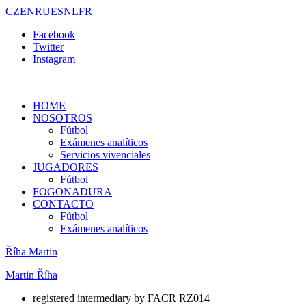
CZ
EN
RU
ES
NL
FR
Facebook
Twitter
Instagram
HOME
NOSOTROS
Fútbol
Exámenes analíticos
Servicios vivenciales
JUGADORES
Fútbol
FOGONADURA
CONTACTO
Fútbol
Exámenes analíticos
Říha Martin
Martin Říha
registered intermediary by FACR RZ014