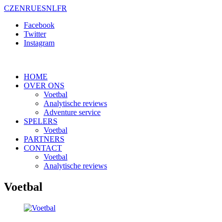
CZ
EN
RU
ES
NL
FR
Facebook
Twitter
Instagram
HOME
OVER ONS
Voetbal
Analytische reviews
Adventure service
SPELERS
Voetbal
PARTNERS
CONTACT
Voetbal
Analytische reviews
Voetbal